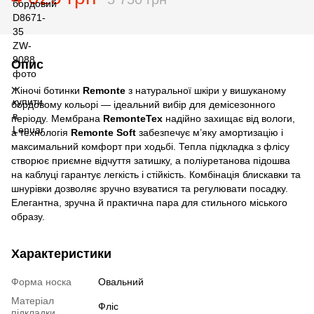
Опис
Жіночі ботинки
Remonte
з натуральної шкіри у вишуканому
бордовому кольорі — ідеальний вибір для демісезонного
періоду. Мембрана
RemonteTex
надійно захищає від вологи,
а технологія
Remonte Soft
забезпечує м’яку амортизацію і
максимальний комфорт при ходьбі. Тепла підкладка з флісу
створює приємне відчуття затишку, а поліуретанова підошва
на каблуці гарантує легкість і стійкість. Комбінація блискавки та
шнурівки дозволяє зручно взуватися та регулювати посадку.
Елегантна, зручна й практична пара для стильного міського
образу.
Характеристики
Форма носка
Овальний
Матеріал
Фліс
підкладки