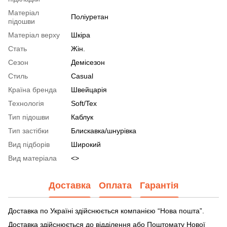
Матеріал
Поліуретан
підошви
Матеріал верху
Шкіра
Стать
Жін.
Сезон
Демісезон
Стиль
Casual
Країна бренда
Швейцарія
Технологія
Soft/Tex
Тип підошви
Каблук
Тип застібки
Блискавка/шнурівка
Вид підборів
Широкий
Вид матеріала
<>
Доставка
Оплата
Гарантія
Доставка по Україні здійснюється компанією “Нова пошта”.
Доставка здійснюється до відділення або Поштомату Нової