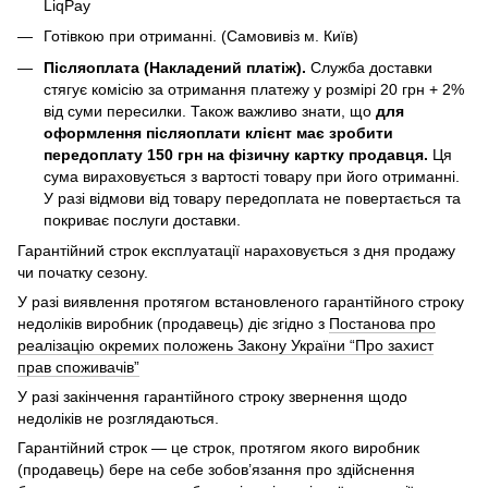
LiqPay
Готівкою при отриманні. (Самовивіз м. Київ)
Післяоплата (Накладений платіж).
Служба доставки
стягує комісію за отримання платежу у розмірі 20 грн + 2%
від суми пересилки. Також важливо знати, що
для
оформлення післяоплати клієнт має зробити
передоплату 150 грн на фізичну картку продавця.
Ця
сума вираховується з вартості товару при його отриманні.
У разі відмови від товару передоплата не повертається та
покриває послуги доставки.
Гарантійний строк експлуатації нараховується з дня продажу
чи початку сезону.
У разі виявлення протягом встановленого гарантійного строку
недоліків виробник (продавець) діє згідно з
Постанова про
реалізацію окремих положень Закону України “Про захист
прав споживачів”
У разі закінчення гарантійного строку звернення щодо
недоліків не розглядаються.
Гарантійний строк — це строк, протягом якого виробник
(продавець) бере на себе зобов’язання про здійснення