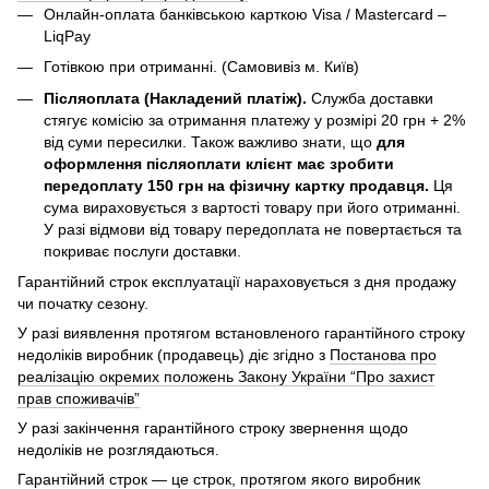
Онлайн-оплата банківською карткою Visa / Mastercard –
LiqPay
Готівкою при отриманні. (Самовивіз м. Київ)
Післяоплата (Накладений платіж).
Служба доставки
стягує комісію за отримання платежу у розмірі 20 грн + 2%
від суми пересилки. Також важливо знати, що
для
оформлення післяоплати клієнт має зробити
передоплату 150 грн на фізичну картку продавця.
Ця
сума вираховується з вартості товару при його отриманні.
У разі відмови від товару передоплата не повертається та
покриває послуги доставки.
Гарантійний строк експлуатації нараховується з дня продажу
чи початку сезону.
У разі виявлення протягом встановленого гарантійного строку
недоліків виробник (продавець) діє згідно з
Постанова про
реалізацію окремих положень Закону України “Про захист
прав споживачів”
У разі закінчення гарантійного строку звернення щодо
недоліків не розглядаються.
Гарантійний строк — це строк, протягом якого виробник